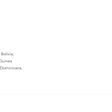
 Bolivia,
 Guinea
a Dominicana,