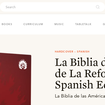
ouch
BOOKS
CURRICULUM
MUSIC
TABLETALK
G
HARDCOVER – SPANISH
La Biblia 
de La Ref
Spanish E
La Biblia de las Améric