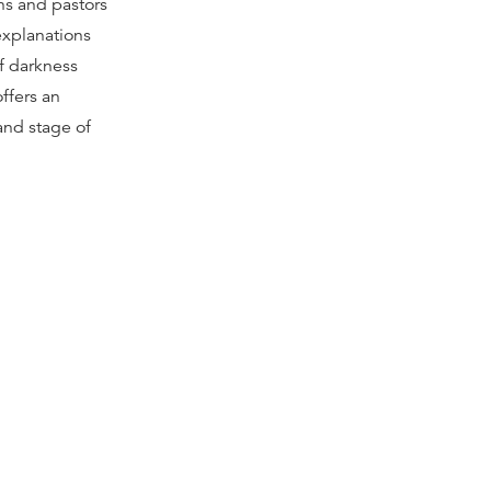
ns and pastors
explanations
of darkness
ffers an
and stage of