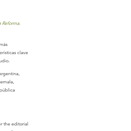
a Reforma
.
 más
erísticas clave
udio.
Argentina,
temala,
pública
 the editorial