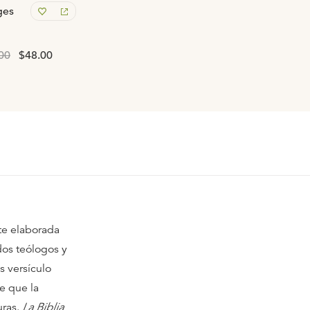
ges
00
$48.00
te elaborada
idos teólogos y
s versículo
e que la
uras.
La Biblia