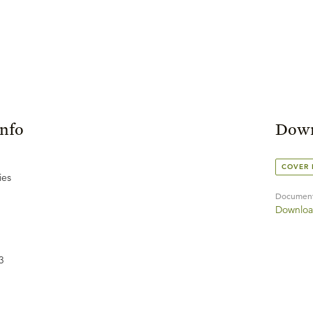
Info
Down
COVER
ies
Documen
Downloa
3