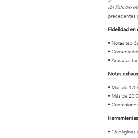
de Estudio d
precedentes p
Fidelidad en 
• Notas teológ
• Comentarios
• Artículos te
Notas exhaust
• Más de 1,1 
• Más de 20,0
• Confesiones 
Herramientas 
• 16 páginas 