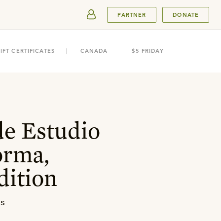
SUBMIT
PARTNER
DONATE
IFT CERTIFICATES
CANADA
$5 FRIDAY
de Estudio
orma,
dition
as