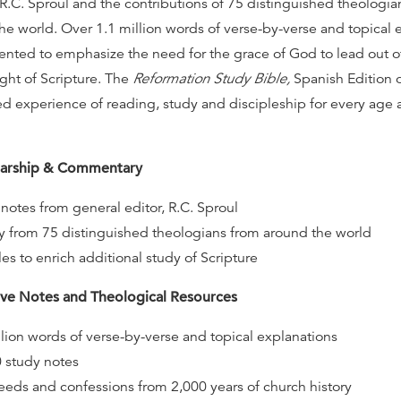
 R.C. Sproul and the contributions of 75 distinguished theologia
he world. Over 1.1 million words of verse-by-verse and topical 
esented to emphasize the need for the grace of God to lead out 
ight of Scripture. The
Reformation Study Bible,
Spanish Edition o
 experience of reading, study and discipleship for every age 
olarship & Commentary
notes from general editor, R.C. Sproul
 from 75 distinguished theologians from around the world
cles to enrich additional study of Scripture
e Notes and Theological Resources
llion words of verse-by-verse and topical explanations
 study notes
creeds and confessions from 2,000 years of church history