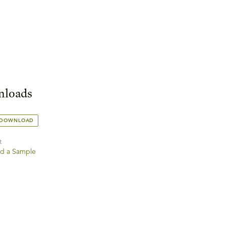
loads
 DOWNLOAD
t
d a Sample