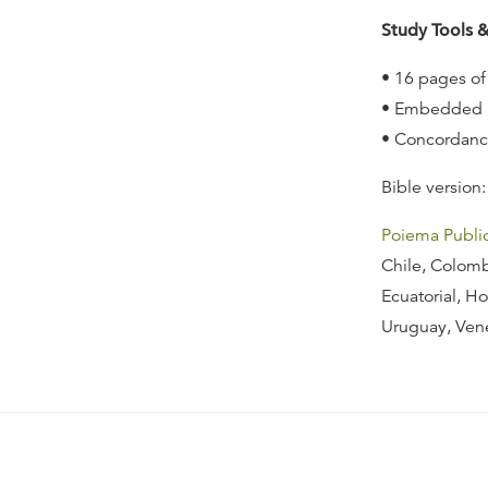
Study Tools &
• 16 pages of 
• Embedded m
• Concordanc
Bible version:
Poiema Publi
Chile, Colomb
Ecuatorial, H
Uruguay, Ven