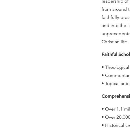
leadership of
from around t
faithfully pr
and into the l
unprecedented
Christian life.
Faithful Sch
• Theological 
• Commentary
• Topical arti
Comprehensiv
• Over 1.1 mi
• Over 20,000
• Historical 